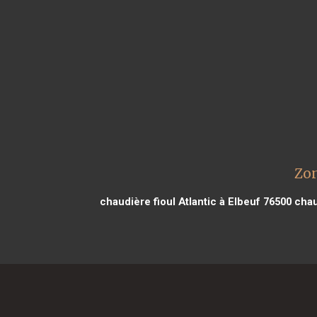
Zon
chaudière fioul Atlantic à Elbeuf 76500
chaud