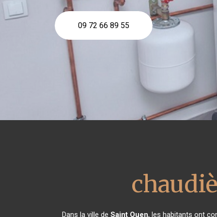
09 72 66 89 55
chaudiè
Dans la ville de
Saint Ouen
, les habitants ont c