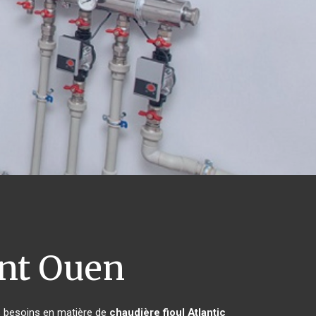
nt Ouen
rs besoins en matière de
chaudière fioul Atlantic