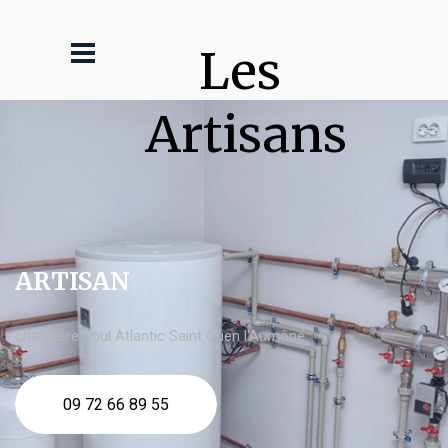
Les 
Artisans
ARTISAN
chaudière fioul Atlantic Saint Ouen l'Aumône
09 72 66 89 55