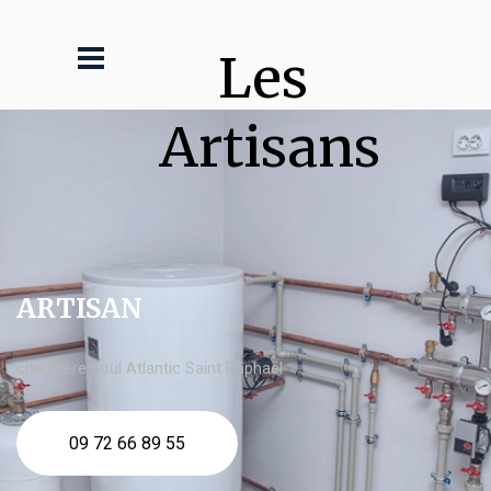
Les 
Artisans
ARTISAN
chaudière fioul Atlantic Saint Raphaël
09 72 66 89 55