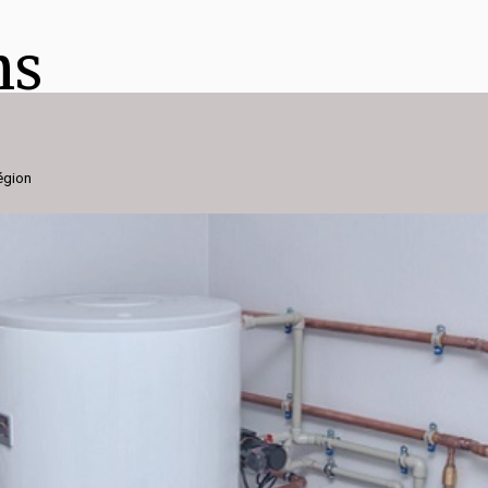
ns
égion