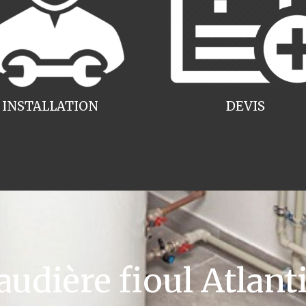
INSTALLATION
DEVIS
dière fioul Atlant