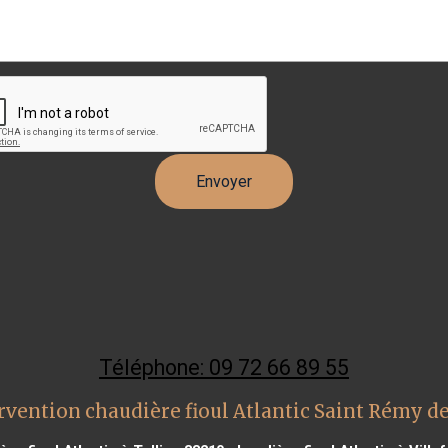
Téléphone: 09 72 66 89 55
rvention chaudière fioul Atlantic Saint Rémy d