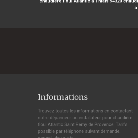
chaudière fioul Atlantic à Thiais 94320
chaudiè
à
Informations
Trouvez toutes les informations en contactant
notre dépanneur ou installateur pour chaudière
fioul Atlantic Saint Rémy de Provence. Tarifs
possible par téléphone suivant demande,
conseil, devis, etc.