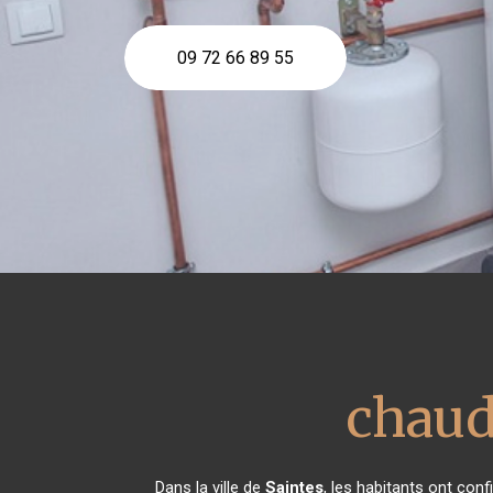
09 72 66 89 55
chaud
Dans la ville de
Saintes
, les habitants ont con