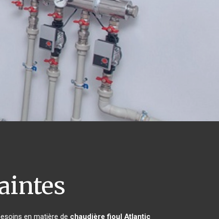
aintes
 besoins en matière de
chaudière fioul Atlantic