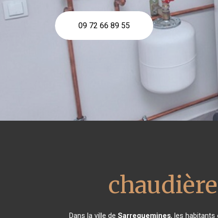
09 72 66 89 55
chaudière 
Dans la ville de
Sarreguemines
, les habitant