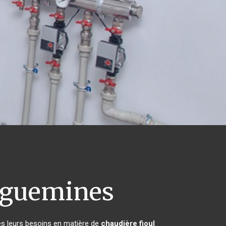
eguemines
es leurs besoins en matière de
chaudière fioul