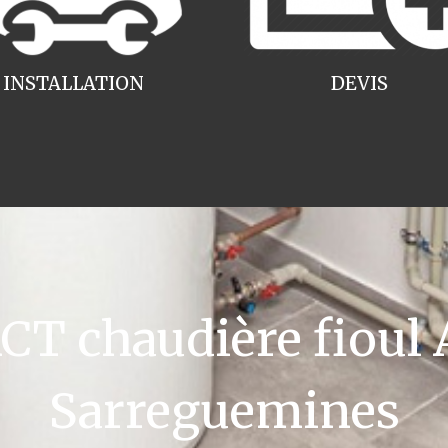
INSTALLATION
DEVIS
T chaudière fioul A
Sarreguemines