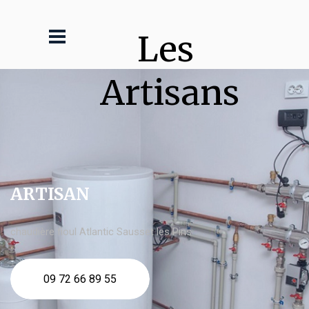
Les 
Artisans
ARTISAN
chaudière fioul Atlantic Sausset les Pins
09 72 66 89 55