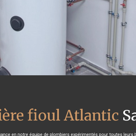
ère fioul Atlantic
S
nfiance en notre équipe de plombiers expérimentés pour toutes leurs