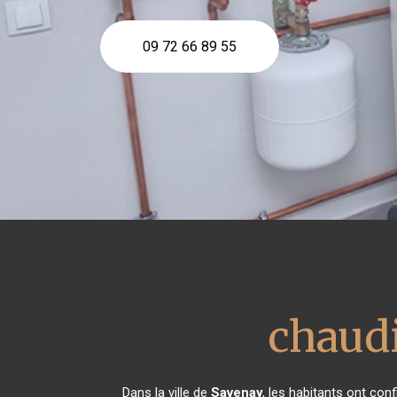
09 72 66 89 55
chaudi
Dans la ville de
Savenay
, les habitants ont co