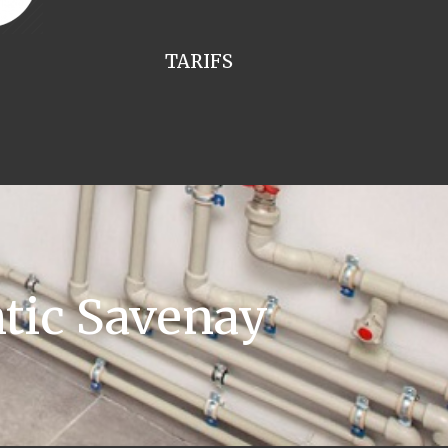
TARIFS
tic Savenay