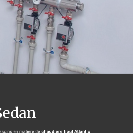
edan
besoins en matière de
chaudière fioul Atlantic