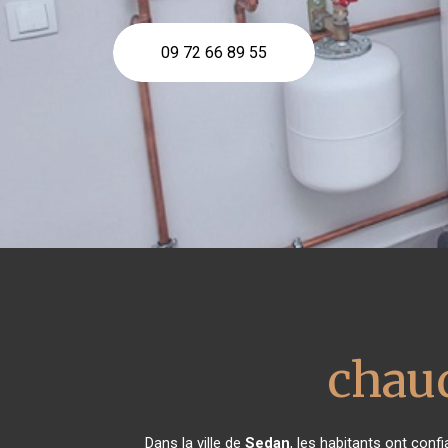
09 72 66 89 55
chaud
Dans la ville de
Sedan
, les habitants ont con