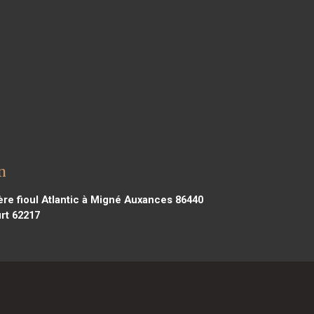
n
re fioul Atlantic à Migné Auxances 86440
rt 62217