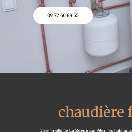
09 72 66 89 55
chaudière f
Dans la ville de
La Seyne sur Mer
, les habitan