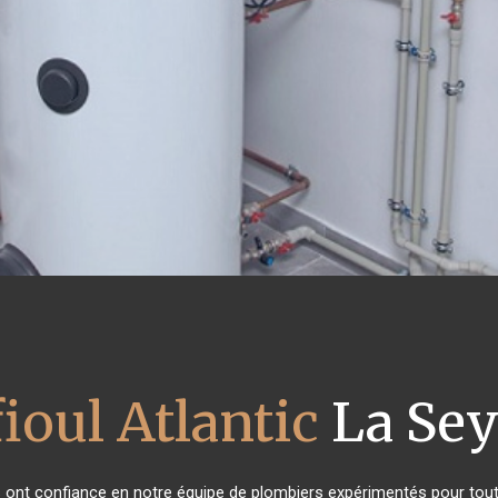
ioul Atlantic
La Sey
ts ont confiance en notre équipe de plombiers expérimentés pour tou