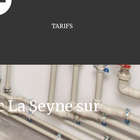
TARIFS
c La Seyne sur