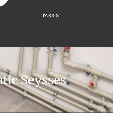
TARIFS
tic Seysses