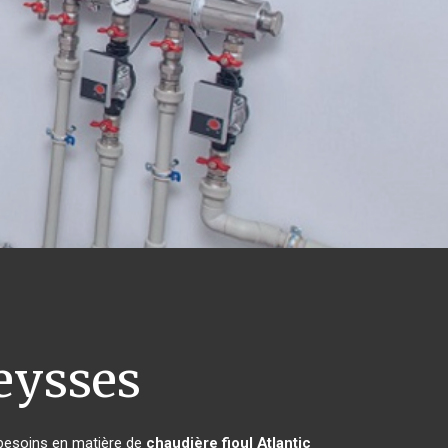
eysses
 besoins en matière de
chaudière fioul Atlantic