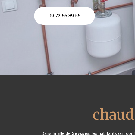
09 72 66 89 55
chaudi
Dans la ville de
Seysses
, les habitants ont co