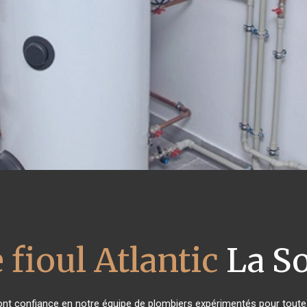
 fioul Atlantic
La So
s ont confiance en notre équipe de plombiers expérimentés pour tout