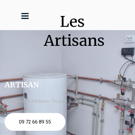
Les 
Artisans
ARTISAN
chaudière fioul Atlantic Thouaré sur Loire
09 72 66 89 55