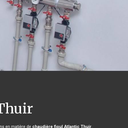
Thuir
ins en matière de
chaudière fioul Atlantic
Thuir
.