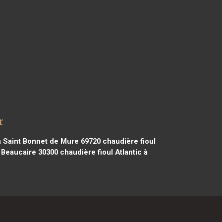
r
 à Saint Bonnet de Mure 69720
chaudière fioul
à Beaucaire 30300
chaudière fioul Atlantic à