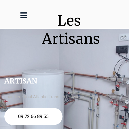
Les 
Artisans
ARTISAN
chaudière fioul Atlantic Trans en Provence
09 72 66 89 55