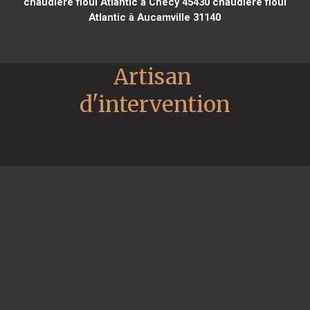
chaudière fioul Atlantic à Chécy 45430
chaudière fioul
Atlantic à Aucamville 31140
Artisan 
d'intervention