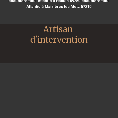
chaudière fioul Atlantic à Halluin 59250
chaudière fioul
Atlantic à Maizières lès Metz 57210
Artisan 
d'intervention