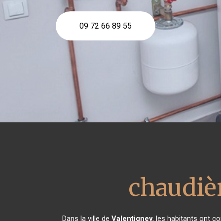
09 72 66 89 55
chaudièr
Dans la ville de
Valentigney
, les habitants ont 