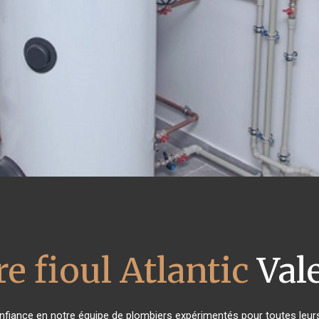
e fioul Atlantic
Val
confiance en notre équipe de plombiers expérimentés pour toutes leu