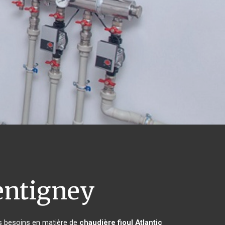
entigney
rs besoins en matière de
chaudière fioul Atlantic