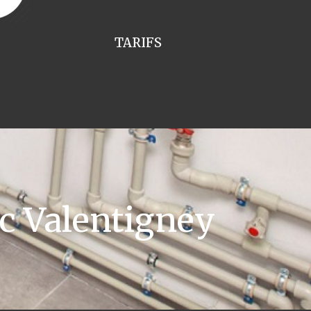
TARIFS
c Valentigney