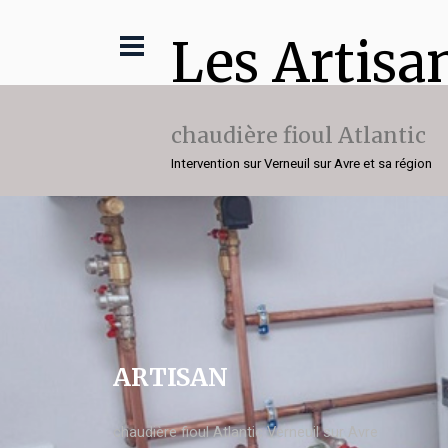
Les Artisa
chaudière fioul Atlantic
Intervention sur Verneuil sur Avre et sa région
ARTISAN
chaudière fioul Atlantic Verneuil sur Avre