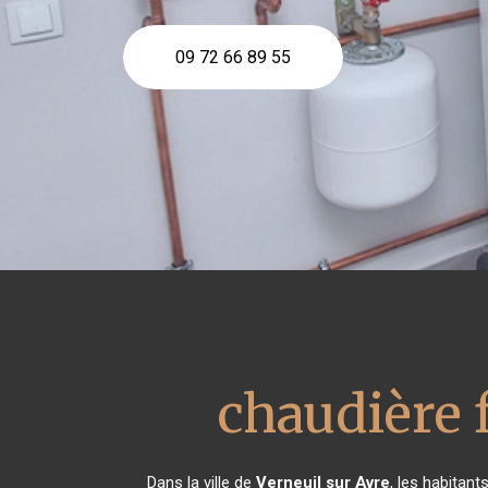
09 72 66 89 55
chaudière f
Dans la ville de
Verneuil sur Avre
, les habitan