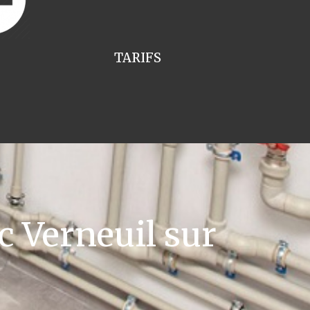
TARIFS
c Verneuil sur