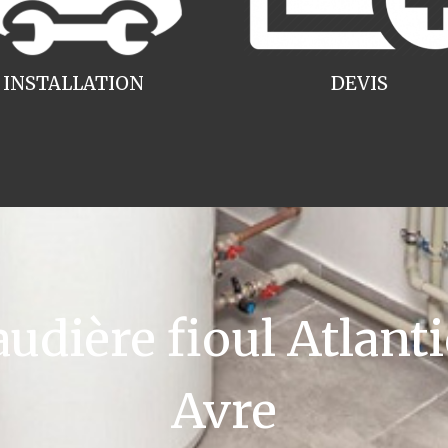
INSTALLATION
DEVIS
ière fioul Atlanti
Avre