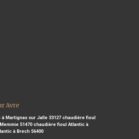
ur Avre
c à Martignas sur Jalle 33127
chaudière fioul
nt Memmie 51470
chaudière fioul Atlantic à
lantic à Brech 56400