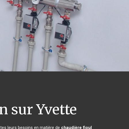
n sur Yvette
utes leurs besoins en matière de
chaudière fioul