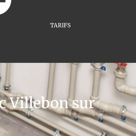
TARIFS
c Villebon sur