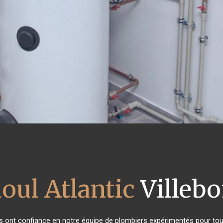
ioul Atlantic
Villebo
nts ont confiance en notre équipe de plombiers expérimentés pour to