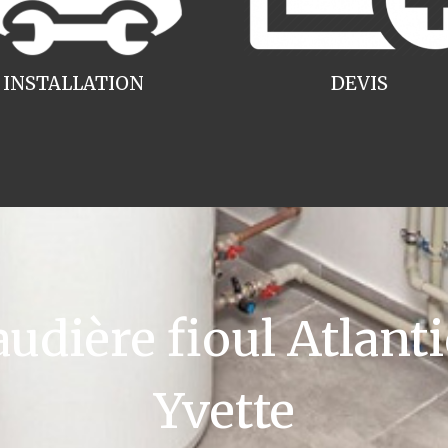
INSTALLATION
DEVIS
ière fioul Atlanti
Yvette