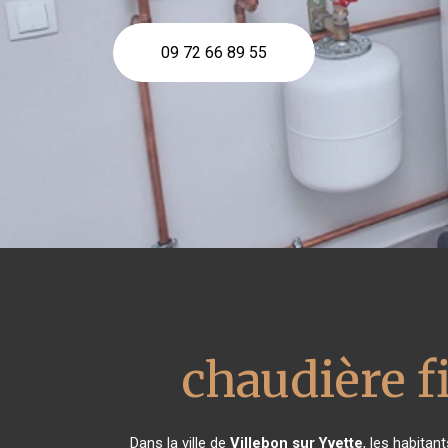
09 72 66 89 55
chaudière f
Dans la ville de
Villebon sur Yvette
, les habita