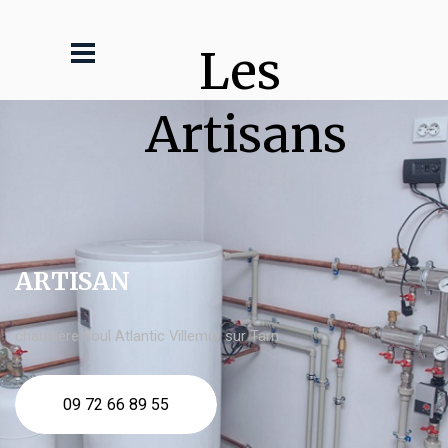
Les 
Artisans
ARTISAN
chaudière fioul Atlantic Villemur sur Tarn
09 72 66 89 55