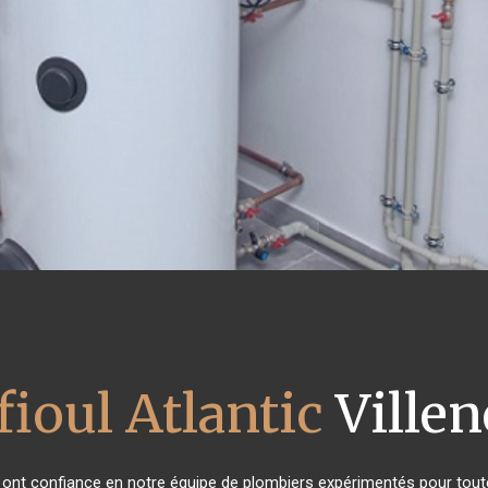
fioul Atlantic
Villen
ts ont confiance en notre équipe de plombiers expérimentés pour tou