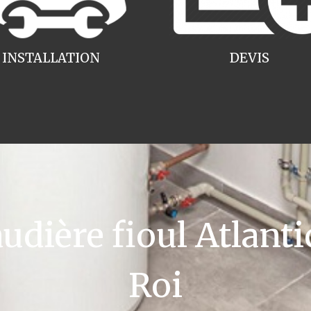
INSTALLATION
DEVIS
ière fioul Atlantic
Roi