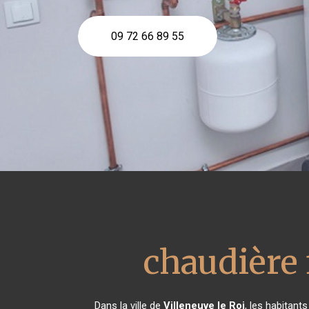
09 72 66 89 55
chaudière 
Dans la ville de
Villeneuve le Roi
, les habitan