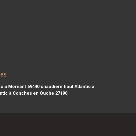
les
ic à Mornant 69440
chaudière fioul Atlantic à
antic à Conches en Ouche 27190