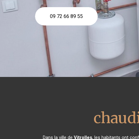
09 72 66 89 55
chaudi
Dans la ville de
Vitrolles
, les habitants ont co