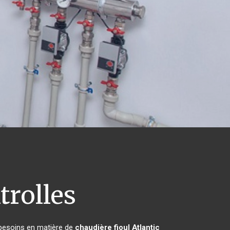
trolles
 besoins en matière de
chaudière fioul Atlantic