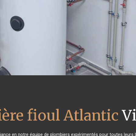
ère fioul Atlantic
Vi
nfiance en notre équipe de plombiers expérimentés pour toutes leurs