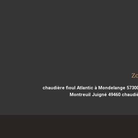
Zo
chaudière fioul Atlantic à Mondelange 5730
Montreuil Juigné 49460
chaudièr