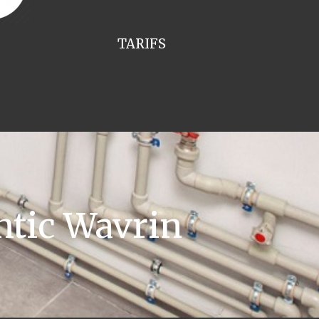
TARIFS
ntic Wavrin