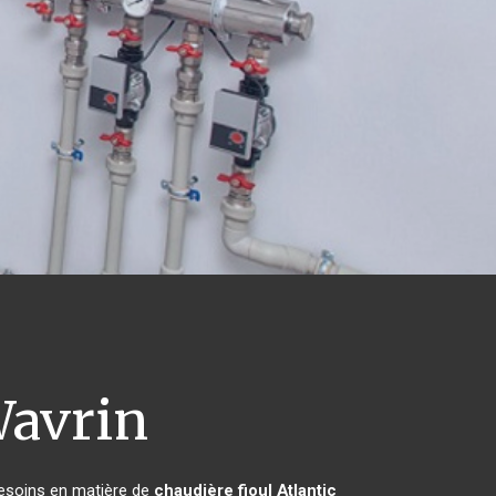
avrin
besoins en matière de
chaudière fioul Atlantic