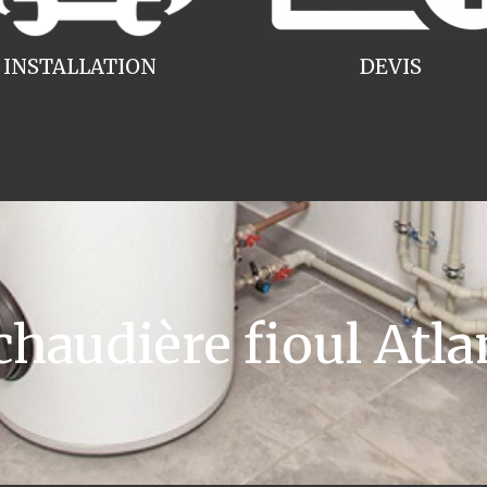
INSTALLATION
DEVIS
audière fioul Atla