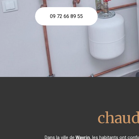
09 72 66 89 55
chaud
Dans la ville de
Wavrin
, les habitants ont con