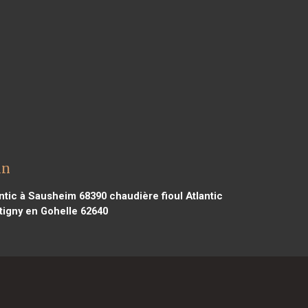
in
antic à Sausheim 68390
chaudière fioul Atlantic
tigny en Gohelle 62640