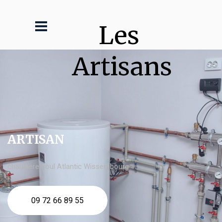
Les 
Artisans
ARTISAN
chaudière fioul Atlantic Wissembourg
09 72 66 89 55